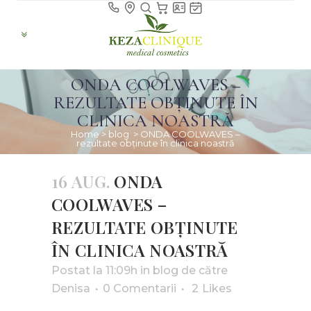
ONDA COOLWAVES –
REZULTATE OBȚINUTE ÎN
CLINICA NOASTRĂ
Home
>
blog
>
ONDA COOLWAVES –
rezultate obținute în clinica noastră
16 AUG.
ONDA
COOLWAVES –
REZULTATE OBȚINUTE
ÎN CLINICA NOASTRĂ
Postat la 11:09h
in
blog
de către
Denisa
0 Comentarii
2
Likes